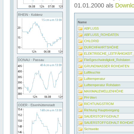
01.01.2000 als
Downl
RHEIN - Koblenz
Name
ABFLUSS
ABFLUSS_ROHDATEN
CHLORID
DURCHFAHRTSHÖHE
ELEKTRISCHE_LEITFÄHIGKEI
Fließgeschwindigkeit_Rohdaten
DONAU - Passau
GRUNDWASSER ROHDATEN
Luftfeuchte
Lufttemperatur
Lufttemperatur Rohdaten
MAXIMALEWELLENHÖHE
PH-Wert
RICHTUNGSTROM
ODER - Eisenhüttenstadt
Richtung Hauptseegang
SAUERSTOFFGEHALT
SAUERSTOFFGEHALT ROHDAT
Sichtweite