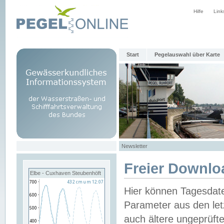
Hilfe
Link
Start
Pegelauswahl über Karte
Newsletter
Freier Downlo
Elbe - Cuxhaven Steubenhöft
Hier können Tagesdat
Parameter aus den let
auch ältere ungeprüf