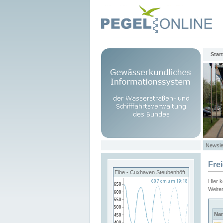
Start
Newsle
Fre
Elbe - Cuxhaven Steubenhöft
Hier 
Weite
Na