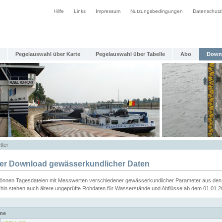
Hilfe
Links
Impressum
Nutzungsbedingungen
Datenschutz
Pegelauswahl über Karte
Pegelauswahl über Tabelle
Abo
Down
tter
ier Download gewässerkundlicher Daten
können Tagesdateien mit Messwerten verschiedener gewässerkundlicher Parameter aus den 
rhin stehen auch ältere ungeprüfte Rohdaten für Wasserstände und Abflüsse ab dem 01.01.
me