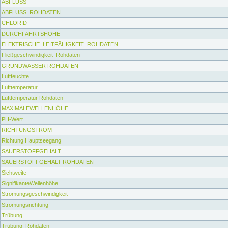
ABFLUSS
ABFLUSS_ROHDATEN
CHLORID
DURCHFAHRTSHÖHE
ELEKTRISCHE_LEITFÄHIGKEIT_ROHDATEN
Fließgeschwindigkeit_Rohdaten
GRUNDWASSER ROHDATEN
Luftfeuchte
Lufttemperatur
Lufttemperatur Rohdaten
MAXIMALEWELLENHÖHE
PH-Wert
RICHTUNGSTROM
Richtung Hauptseegang
SAUERSTOFFGEHALT
SAUERSTOFFGEHALT ROHDATEN
Sichtweite
SignifikanteWellenhöhe
Strömungsgeschwindigkeit
Strömungsrichtung
Trübung
Trübung_Rohdaten