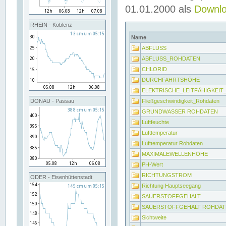
01.01.2000 als
Downl
RHEIN - Koblenz
Name
ABFLUSS
ABFLUSS_ROHDATEN
CHLORID
DURCHFAHRTSHÖHE
ELEKTRISCHE_LEITFÄHIGKEI
Fließgeschwindigkeit_Rohdaten
DONAU - Passau
GRUNDWASSER ROHDATEN
Luftfeuchte
Lufttemperatur
Lufttemperatur Rohdaten
MAXIMALEWELLENHÖHE
PH-Wert
RICHTUNGSTROM
ODER - Eisenhüttenstadt
Richtung Hauptseegang
SAUERSTOFFGEHALT
SAUERSTOFFGEHALT ROHDAT
Sichtweite