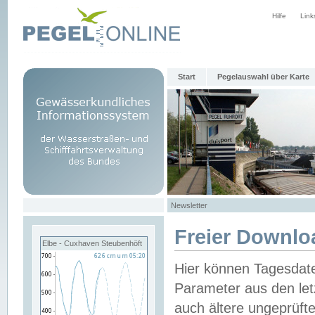
Hilfe
Link
Start
Pegelauswahl über Karte
Newsletter
Freier Downlo
Elbe - Cuxhaven Steubenhöft
Hier können Tagesdat
Parameter aus den let
auch ältere ungeprüf