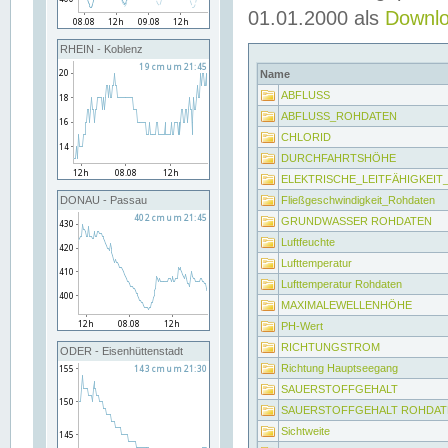
01.01.2000 als
Downl
RHEIN - Koblenz
Name
ABFLUSS
ABFLUSS_ROHDATEN
CHLORID
DURCHFAHRTSHÖHE
ELEKTRISCHE_LEITFÄHIGKEI
Fließgeschwindigkeit_Rohdaten
DONAU - Passau
GRUNDWASSER ROHDATEN
Luftfeuchte
Lufttemperatur
Lufttemperatur Rohdaten
MAXIMALEWELLENHÖHE
PH-Wert
RICHTUNGSTROM
ODER - Eisenhüttenstadt
Richtung Hauptseegang
SAUERSTOFFGEHALT
SAUERSTOFFGEHALT ROHDAT
Sichtweite