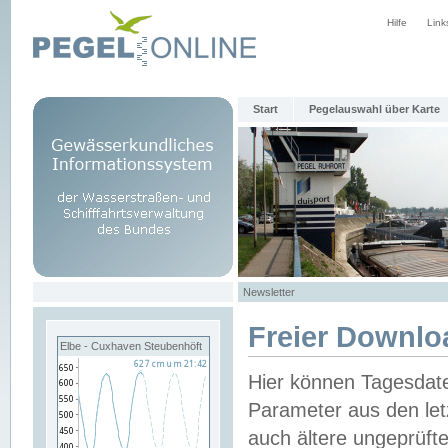
Hilfe
Link
Start
Pegelauswahl über Karte
Newsletter
Freier Downlo
Elbe - Cuxhaven Steubenhöft
Hier können Tagesdat
Parameter aus den let
auch ältere ungeprüf