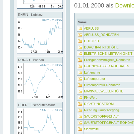
01.01.2000 als
Downl
RHEIN - Koblenz
Name
ABFLUSS
ABFLUSS_ROHDATEN
CHLORID
DURCHFAHRTSHÖHE
ELEKTRISCHE_LEITFÄHIGKEI
Fließgeschwindigkeit_Rohdaten
DONAU - Passau
GRUNDWASSER ROHDATEN
Luftfeuchte
Lufttemperatur
Lufttemperatur Rohdaten
MAXIMALEWELLENHÖHE
PH-Wert
RICHTUNGSTROM
ODER - Eisenhüttenstadt
Richtung Hauptseegang
SAUERSTOFFGEHALT
SAUERSTOFFGEHALT ROHDAT
Sichtweite