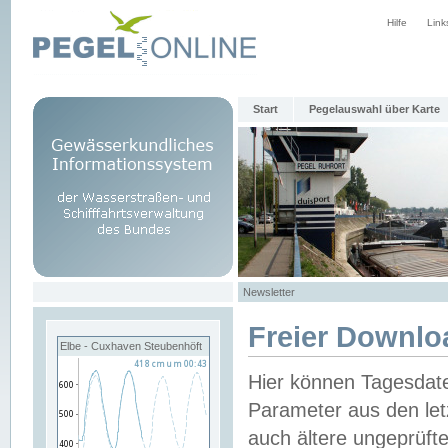
Hilfe
Link
Start
Pegelauswahl über Karte
Newsletter
Freier Downlo
Elbe - Cuxhaven Steubenhöft
Hier können Tagesdat
Parameter aus den let
auch ältere ungeprüf