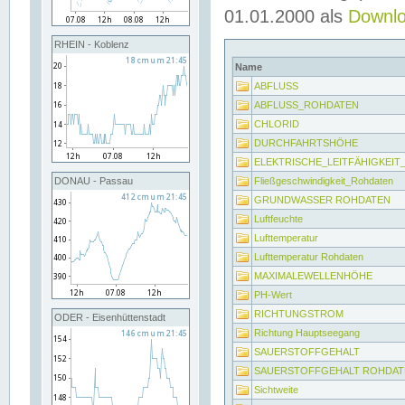
01.01.2000 als
Downl
RHEIN - Koblenz
Name
ABFLUSS
ABFLUSS_ROHDATEN
CHLORID
DURCHFAHRTSHÖHE
ELEKTRISCHE_LEITFÄHIGKEI
Fließgeschwindigkeit_Rohdaten
DONAU - Passau
GRUNDWASSER ROHDATEN
Luftfeuchte
Lufttemperatur
Lufttemperatur Rohdaten
MAXIMALEWELLENHÖHE
PH-Wert
RICHTUNGSTROM
ODER - Eisenhüttenstadt
Richtung Hauptseegang
SAUERSTOFFGEHALT
SAUERSTOFFGEHALT ROHDAT
Sichtweite