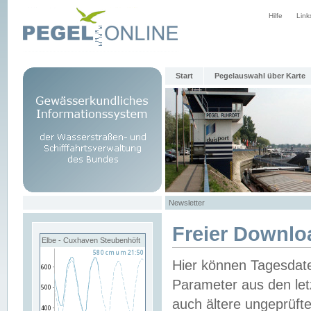
Hilfe
Link
Start
Pegelauswahl über Karte
Newsletter
Freier Downlo
Elbe - Cuxhaven Steubenhöft
Hier können Tagesdat
Parameter aus den let
auch ältere ungeprüf