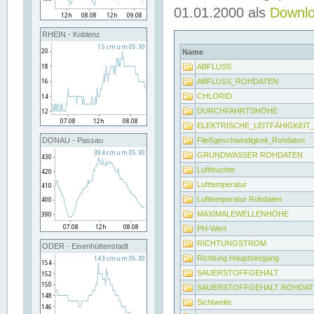
01.01.2000 als
Downl
RHEIN - Koblenz
Name
ABFLUSS
ABFLUSS_ROHDATEN
CHLORID
DURCHFAHRTSHÖHE
ELEKTRISCHE_LEITFÄHIGKEI
Fließgeschwindigkeit_Rohdaten
DONAU - Passau
GRUNDWASSER ROHDATEN
Luftfeuchte
Lufttemperatur
Lufttemperatur Rohdaten
MAXIMALEWELLENHÖHE
PH-Wert
RICHTUNGSTROM
ODER - Eisenhüttenstadt
Richtung Hauptseegang
SAUERSTOFFGEHALT
SAUERSTOFFGEHALT ROHDAT
Sichtweite