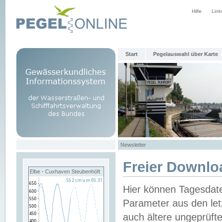
Hilfe
Link
Start
Pegelauswahl über Karte
Newsletter
Freier Downlo
Elbe - Cuxhaven Steubenhöft
Hier können Tagesdat
Parameter aus den let
auch ältere ungeprüf