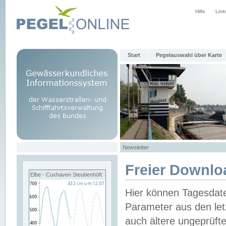
Hilfe
Link
Start
Pegelauswahl über Karte
Newsletter
Freier Downlo
Elbe - Cuxhaven Steubenhöft
Hier können Tagesdat
Parameter aus den let
auch ältere ungeprüf