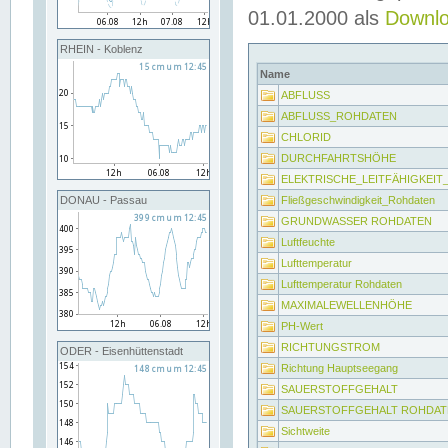
01.01.2000 als
Downl
RHEIN - Koblenz
Name
ABFLUSS
ABFLUSS_ROHDATEN
CHLORID
DURCHFAHRTSHÖHE
ELEKTRISCHE_LEITFÄHIGKEI
Fließgeschwindigkeit_Rohdaten
DONAU - Passau
GRUNDWASSER ROHDATEN
Luftfeuchte
Lufttemperatur
Lufttemperatur Rohdaten
MAXIMALEWELLENHÖHE
PH-Wert
RICHTUNGSTROM
ODER - Eisenhüttenstadt
Richtung Hauptseegang
SAUERSTOFFGEHALT
SAUERSTOFFGEHALT ROHDAT
Sichtweite