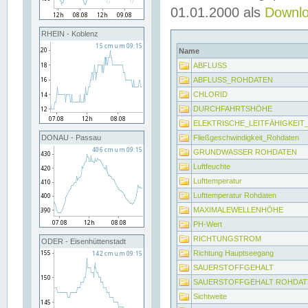
01.01.2000 als
Downl
RHEIN - Koblenz
Name
ABFLUSS
ABFLUSS_ROHDATEN
CHLORID
DURCHFAHRTSHÖHE
ELEKTRISCHE_LEITFÄHIGKEI
Fließgeschwindigkeit_Rohdaten
DONAU - Passau
GRUNDWASSER ROHDATEN
Luftfeuchte
Lufttemperatur
Lufttemperatur Rohdaten
MAXIMALEWELLENHÖHE
PH-Wert
RICHTUNGSTROM
ODER - Eisenhüttenstadt
Richtung Hauptseegang
SAUERSTOFFGEHALT
SAUERSTOFFGEHALT ROHDAT
Sichtweite