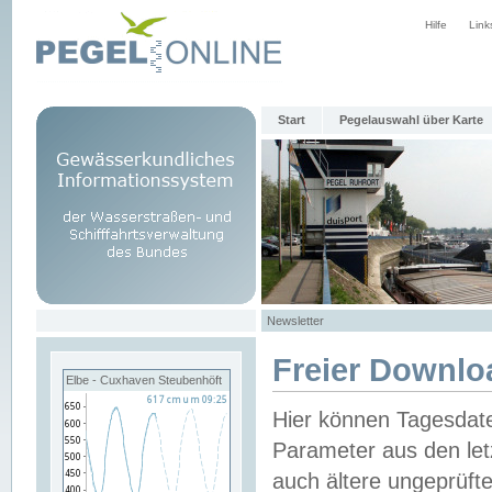
Hilfe
Link
Start
Pegelauswahl über Karte
Newsletter
Freier Downlo
Elbe - Cuxhaven Steubenhöft
Hier können Tagesdat
Parameter aus den let
auch ältere ungeprüf