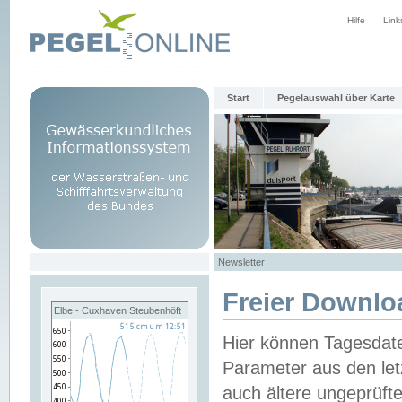
Hilfe
Link
Start
Pegelauswahl über Karte
Newsletter
Freier Downlo
Elbe - Cuxhaven Steubenhöft
Hier können Tagesdat
Parameter aus den let
auch ältere ungeprüf