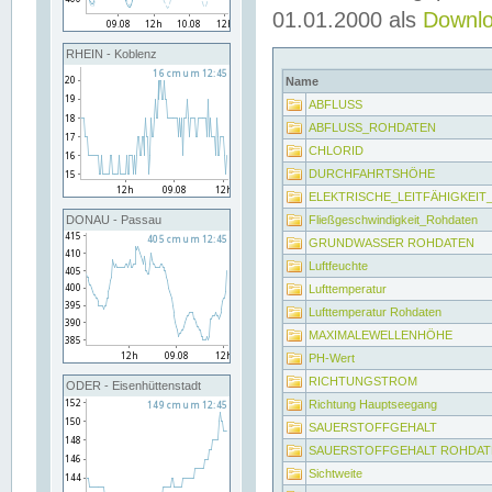
01.01.2000 als
Downl
RHEIN - Koblenz
Name
ABFLUSS
ABFLUSS_ROHDATEN
CHLORID
DURCHFAHRTSHÖHE
ELEKTRISCHE_LEITFÄHIGKEI
Fließgeschwindigkeit_Rohdaten
DONAU - Passau
GRUNDWASSER ROHDATEN
Luftfeuchte
Lufttemperatur
Lufttemperatur Rohdaten
MAXIMALEWELLENHÖHE
PH-Wert
RICHTUNGSTROM
ODER - Eisenhüttenstadt
Richtung Hauptseegang
SAUERSTOFFGEHALT
SAUERSTOFFGEHALT ROHDAT
Sichtweite