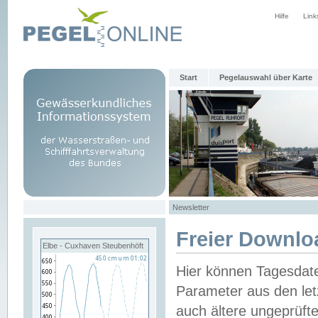
Hilfe
Link
Start
Pegelauswahl über Karte
Newsletter
Freier Downlo
Elbe - Cuxhaven Steubenhöft
Hier können Tagesdat
Parameter aus den let
auch ältere ungeprüf