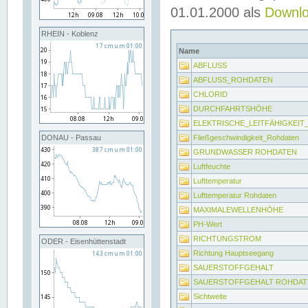
01.01.2000 als
Downl
RHEIN - Koblenz
Name
ABFLUSS
ABFLUSS_ROHDATEN
CHLORID
DURCHFAHRTSHÖHE
ELEKTRISCHE_LEITFÄHIGKEI
Fließgeschwindigkeit_Rohdaten
DONAU - Passau
GRUNDWASSER ROHDATEN
Luftfeuchte
Lufttemperatur
Lufttemperatur Rohdaten
MAXIMALEWELLENHÖHE
PH-Wert
RICHTUNGSTROM
ODER - Eisenhüttenstadt
Richtung Hauptseegang
SAUERSTOFFGEHALT
SAUERSTOFFGEHALT ROHDAT
Sichtweite