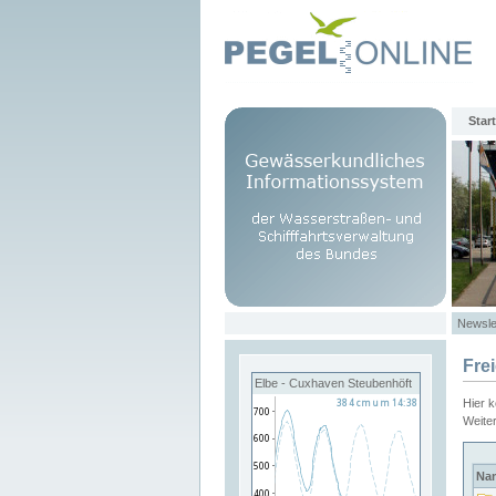
Start
Newsle
Fre
Elbe - Cuxhaven Steubenhöft
Hier 
Weite
Na