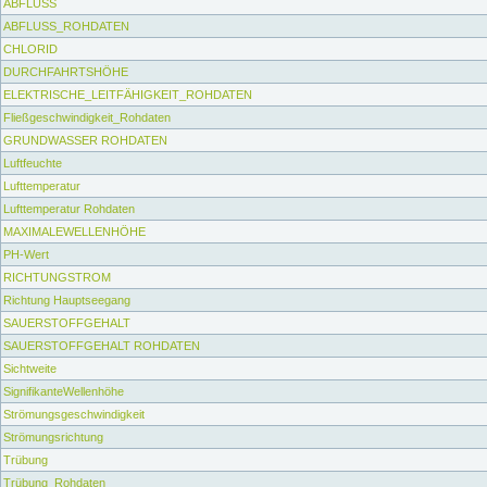
ABFLUSS
ABFLUSS_ROHDATEN
CHLORID
DURCHFAHRTSHÖHE
ELEKTRISCHE_LEITFÄHIGKEIT_ROHDATEN
Fließgeschwindigkeit_Rohdaten
GRUNDWASSER ROHDATEN
Luftfeuchte
Lufttemperatur
Lufttemperatur Rohdaten
MAXIMALEWELLENHÖHE
PH-Wert
RICHTUNGSTROM
Richtung Hauptseegang
SAUERSTOFFGEHALT
SAUERSTOFFGEHALT ROHDATEN
Sichtweite
SignifikanteWellenhöhe
Strömungsgeschwindigkeit
Strömungsrichtung
Trübung
Trübung_Rohdaten