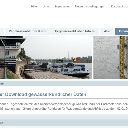
Hilfe
Links
Impressum
Nutzungsbedingungen
Datenschutz
Pegelauswahl über Karte
Pegelauswahl über Tabelle
Abo
Down
tter
ier Download gewässerkundlicher Daten
können Tagesdateien mit Messwerten verschiedener gewässerkundlicher Parameter aus den 
rhin stehen auch ältere ungeprüfte Rohdaten für Wasserstände und Abflüsse ab dem 01.01.
me