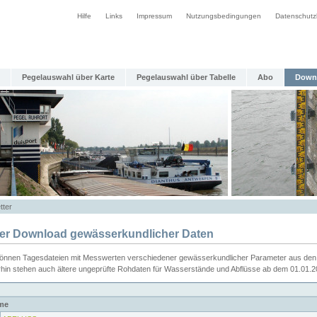
Hilfe
Links
Impressum
Nutzungsbedingungen
Datenschutz
Pegelauswahl über Karte
Pegelauswahl über Tabelle
Abo
Down
tter
ier Download gewässerkundlicher Daten
können Tagesdateien mit Messwerten verschiedener gewässerkundlicher Parameter aus den 
rhin stehen auch ältere ungeprüfte Rohdaten für Wasserstände und Abflüsse ab dem 01.01.
me