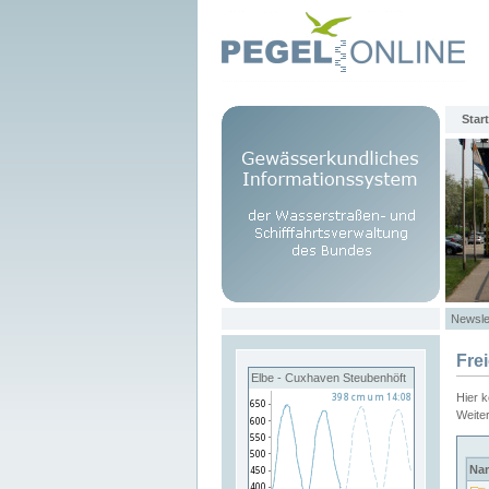
Start
Newsle
Fre
Elbe - Cuxhaven Steubenhöft
Hier 
Weite
Na