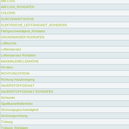
ABFLUSS
ABFLUSS_ROHDATEN
CHLORID
DURCHFAHRTSHÖHE
ELEKTRISCHE_LEITFÄHIGKEIT_ROHDATEN
Fließgeschwindigkeit_Rohdaten
GRUNDWASSER ROHDATEN
Luftfeuchte
Lufttemperatur
Lufttemperatur Rohdaten
MAXIMALEWELLENHÖHE
PH-Wert
RICHTUNGSTROM
Richtung Hauptseegang
SAUERSTOFFGEHALT
SAUERSTOFFGEHALT ROHDATEN
Sichtweite
SignifikanteWellenhöhe
Strömungsgeschwindigkeit
Strömungsrichtung
Trübung
Trübung_Rohdaten