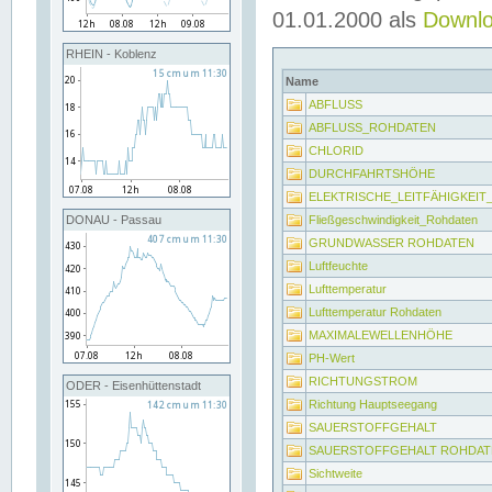
01.01.2000 als
Downl
RHEIN - Koblenz
Name
ABFLUSS
ABFLUSS_ROHDATEN
CHLORID
DURCHFAHRTSHÖHE
ELEKTRISCHE_LEITFÄHIGKEI
Fließgeschwindigkeit_Rohdaten
DONAU - Passau
GRUNDWASSER ROHDATEN
Luftfeuchte
Lufttemperatur
Lufttemperatur Rohdaten
MAXIMALEWELLENHÖHE
PH-Wert
RICHTUNGSTROM
ODER - Eisenhüttenstadt
Richtung Hauptseegang
SAUERSTOFFGEHALT
SAUERSTOFFGEHALT ROHDAT
Sichtweite