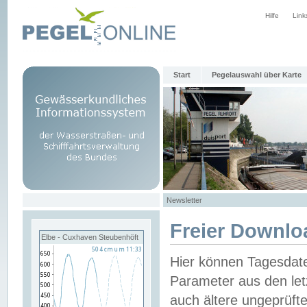
Hilfe
Link
Start
Pegelauswahl über Karte
Newsletter
Freier Downlo
Elbe - Cuxhaven Steubenhöft
Hier können Tagesdat
Parameter aus den let
auch ältere ungeprüf