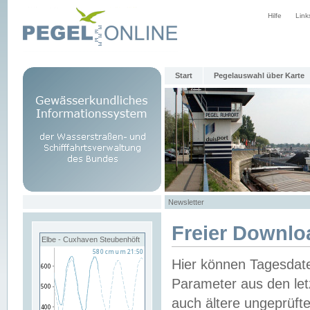
Hilfe
Link
Start
Pegelauswahl über Karte
Newsletter
Freier Downlo
Elbe - Cuxhaven Steubenhöft
Hier können Tagesdat
Parameter aus den let
auch ältere ungeprüf