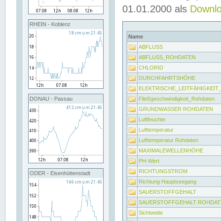
01.01.2000 als
Downl
RHEIN - Koblenz
Name
ABFLUSS
ABFLUSS_ROHDATEN
CHLORID
DURCHFAHRTSHÖHE
ELEKTRISCHE_LEITFÄHIGKEI
Fließgeschwindigkeit_Rohdaten
DONAU - Passau
GRUNDWASSER ROHDATEN
Luftfeuchte
Lufttemperatur
Lufttemperatur Rohdaten
MAXIMALEWELLENHÖHE
PH-Wert
RICHTUNGSTROM
ODER - Eisenhüttenstadt
Richtung Hauptseegang
SAUERSTOFFGEHALT
SAUERSTOFFGEHALT ROHDAT
Sichtweite