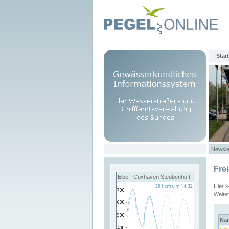
Start
Newsle
Fre
Elbe - Cuxhaven Steubenhöft
Hier 
Weite
Na