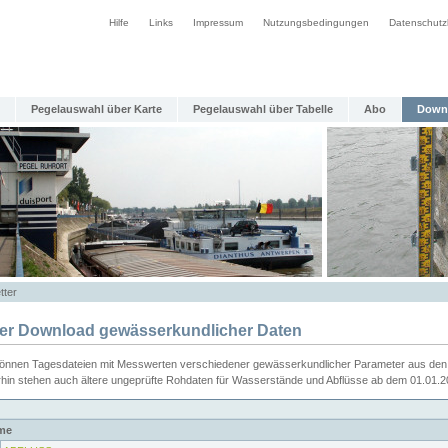
Hilfe
Links
Impressum
Nutzungsbedingungen
Datenschutz
Pegelauswahl über Karte
Pegelauswahl über Tabelle
Abo
Down
tter
ier Download gewässerkundlicher Daten
können Tagesdateien mit Messwerten verschiedener gewässerkundlicher Parameter aus den 
rhin stehen auch ältere ungeprüfte Rohdaten für Wasserstände und Abflüsse ab dem 01.01.
me