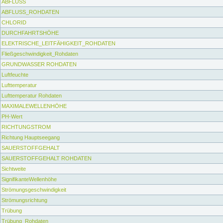
ABFLUSS
ABFLUSS_ROHDATEN
CHLORID
DURCHFAHRTSHÖHE
ELEKTRISCHE_LEITFÄHIGKEIT_ROHDATEN
Fließgeschwindigkeit_Rohdaten
GRUNDWASSER ROHDATEN
Luftfeuchte
Lufttemperatur
Lufttemperatur Rohdaten
MAXIMALEWELLENHÖHE
PH-Wert
RICHTUNGSTROM
Richtung Hauptseegang
SAUERSTOFFGEHALT
SAUERSTOFFGEHALT ROHDATEN
Sichtweite
SignifikanteWellenhöhe
Strömungsgeschwindigkeit
Strömungsrichtung
Trübung
Trübung_Rohdaten