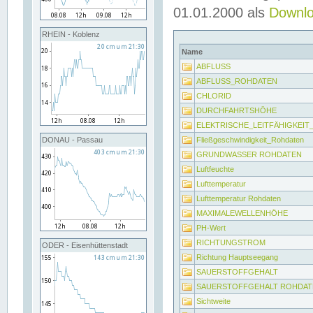
01.01.2000 als
Downl
RHEIN - Koblenz
Name
ABFLUSS
ABFLUSS_ROHDATEN
CHLORID
DURCHFAHRTSHÖHE
ELEKTRISCHE_LEITFÄHIGKEI
Fließgeschwindigkeit_Rohdaten
DONAU - Passau
GRUNDWASSER ROHDATEN
Luftfeuchte
Lufttemperatur
Lufttemperatur Rohdaten
MAXIMALEWELLENHÖHE
PH-Wert
RICHTUNGSTROM
ODER - Eisenhüttenstadt
Richtung Hauptseegang
SAUERSTOFFGEHALT
SAUERSTOFFGEHALT ROHDAT
Sichtweite