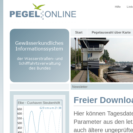
Hilfe
Link
Start
Pegelauswahl über Karte
Newsletter
Freier Downlo
Elbe - Cuxhaven Steubenhöft
Hier können Tagesdat
Parameter aus den let
auch ältere ungeprüf