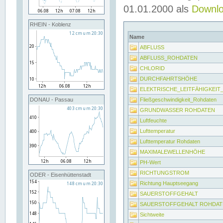
01.01.2000 als
Downl
RHEIN - Koblenz
Name
ABFLUSS
ABFLUSS_ROHDATEN
CHLORID
DURCHFAHRTSHÖHE
ELEKTRISCHE_LEITFÄHIGKEI
Fließgeschwindigkeit_Rohdaten
DONAU - Passau
GRUNDWASSER ROHDATEN
Luftfeuchte
Lufttemperatur
Lufttemperatur Rohdaten
MAXIMALEWELLENHÖHE
PH-Wert
RICHTUNGSTROM
ODER - Eisenhüttenstadt
Richtung Hauptseegang
SAUERSTOFFGEHALT
SAUERSTOFFGEHALT ROHDAT
Sichtweite