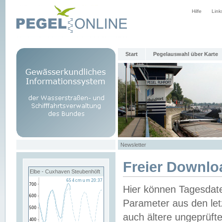
Hilfe
Link
Start
Pegelauswahl über Karte
Newsletter
Freier Downlo
Elbe - Cuxhaven Steubenhöft
Hier können Tagesdat
Parameter aus den let
auch ältere ungeprüf