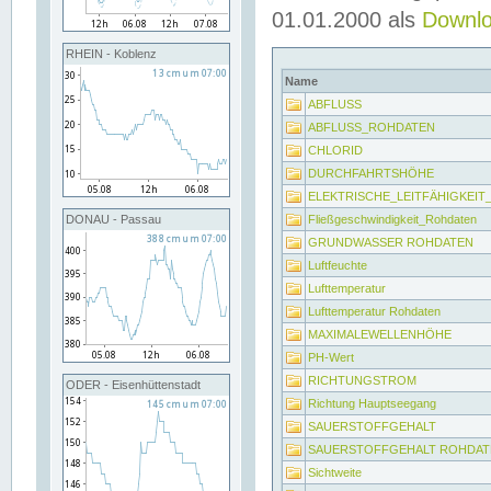
01.01.2000 als
Downl
RHEIN - Koblenz
Name
ABFLUSS
ABFLUSS_ROHDATEN
CHLORID
DURCHFAHRTSHÖHE
ELEKTRISCHE_LEITFÄHIGKEI
Fließgeschwindigkeit_Rohdaten
DONAU - Passau
GRUNDWASSER ROHDATEN
Luftfeuchte
Lufttemperatur
Lufttemperatur Rohdaten
MAXIMALEWELLENHÖHE
PH-Wert
RICHTUNGSTROM
ODER - Eisenhüttenstadt
Richtung Hauptseegang
SAUERSTOFFGEHALT
SAUERSTOFFGEHALT ROHDAT
Sichtweite