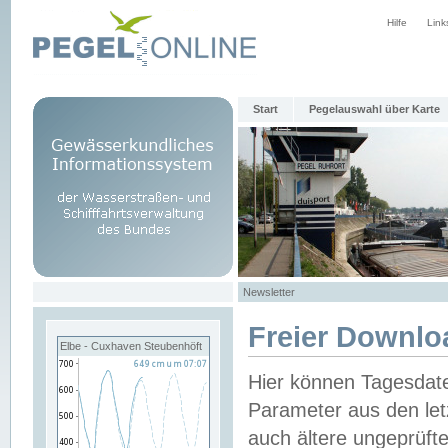
Hilfe
Link
Start
Pegelauswahl über Karte
Newsletter
Freier Downlo
Elbe - Cuxhaven Steubenhöft
Hier können Tagesdat
Parameter aus den let
auch ältere ungeprüf