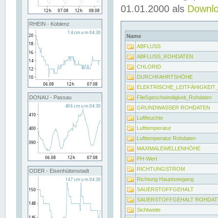
01.01.2000 als
Downl
RHEIN - Koblenz
Name
ABFLUSS
ABFLUSS_ROHDATEN
CHLORID
DURCHFAHRTSHÖHE
ELEKTRISCHE_LEITFÄHIGKEI
Fließgeschwindigkeit_Rohdaten
DONAU - Passau
GRUNDWASSER ROHDATEN
Luftfeuchte
Lufttemperatur
Lufttemperatur Rohdaten
MAXIMALEWELLENHÖHE
PH-Wert
RICHTUNGSTROM
ODER - Eisenhüttenstadt
Richtung Hauptseegang
SAUERSTOFFGEHALT
SAUERSTOFFGEHALT ROHDAT
Sichtweite