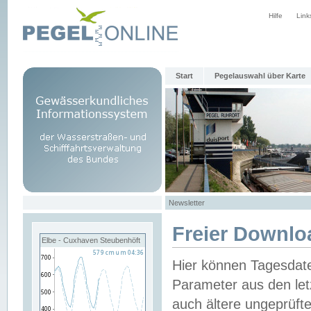
Hilfe
Link
Start
Pegelauswahl über Karte
Newsletter
Freier Downlo
Elbe - Cuxhaven Steubenhöft
Hier können Tagesdat
Parameter aus den let
auch ältere ungeprüf