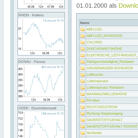
01.01.2000 als
Downl
RHEIN - Koblenz
Name
ABFLUSS
ABFLUSS_ROHDATEN
CHLORID
DURCHFAHRTSHÖHE
ELEKTRISCHE_LEITFÄHIGKEI
Fließgeschwindigkeit_Rohdaten
DONAU - Passau
GRUNDWASSER ROHDATEN
Luftfeuchte
Lufttemperatur
Lufttemperatur Rohdaten
MAXIMALEWELLENHÖHE
PH-Wert
RICHTUNGSTROM
ODER - Eisenhüttenstadt
Richtung Hauptseegang
SAUERSTOFFGEHALT
SAUERSTOFFGEHALT ROHDAT
Sichtweite