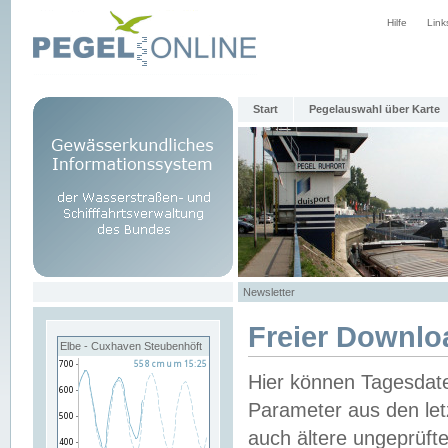
Hilfe
Link
Start
Pegelauswahl über Karte
Newsletter
Freier Downlo
Elbe - Cuxhaven Steubenhöft
Hier können Tagesdat
Parameter aus den let
auch ältere ungeprüf