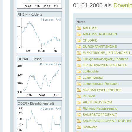
01.01.2000 als
Downl
RHEIN - Koblenz
Name
ABFLUSS
ABFLUSS_ROHDATEN
CHLORID
DURCHFAHRTSHÖHE
ELEKTRISCHE_LEITFÄHIGKEI
Fließgeschwindigkeit_Rohdaten
DONAU - Passau
GRUNDWASSER ROHDATEN
Luftfeuchte
Lufttemperatur
Lufttemperatur Rohdaten
MAXIMALEWELLENHÖHE
PH-Wert
RICHTUNGSTROM
ODER - Eisenhüttenstadt
Richtung Hauptseegang
SAUERSTOFFGEHALT
SAUERSTOFFGEHALT ROHDAT
Sichtweite