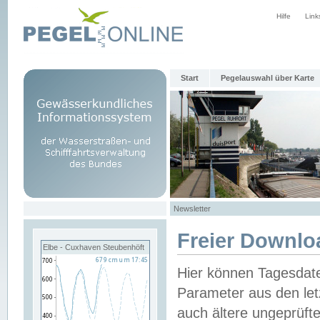
Hilfe
Link
Start
Pegelauswahl über Karte
Newsletter
Freier Downlo
Elbe - Cuxhaven Steubenhöft
Hier können Tagesdat
Parameter aus den let
auch ältere ungeprüf