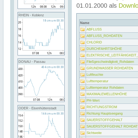
01.01.2000 als
Downl
RHEIN - Koblenz
Name
ABFLUSS
ABFLUSS_ROHDATEN
CHLORID
DURCHFAHRTSHÖHE
ELEKTRISCHE_LEITFÄHIGKEI
Fließgeschwindigkeit_Rohdaten
DONAU - Passau
GRUNDWASSER ROHDATEN
Luftfeuchte
Lufttemperatur
Lufttemperatur Rohdaten
MAXIMALEWELLENHÖHE
PH-Wert
RICHTUNGSTROM
ODER - Eisenhüttenstadt
Richtung Hauptseegang
SAUERSTOFFGEHALT
SAUERSTOFFGEHALT ROHDAT
Sichtweite