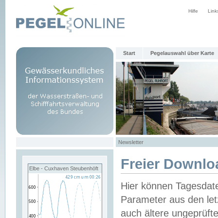
Hilfe
Link
Start
Pegelauswahl über Karte
Newsletter
Freier Downlo
Elbe - Cuxhaven Steubenhöft
Hier können Tagesdat
Parameter aus den let
auch ältere ungeprüf