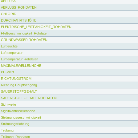
ABFLUSS
ABFLUSS_ROHDATEN
CHLORID
DURCHFAHRTSHÖHE
ELEKTRISCHE_LEITFÄHIGKEIT_ROHDATEN
Fließgeschwindigkeit_Rohdaten
GRUNDWASSER ROHDATEN
Luftfeuchte
Lufttemperatur
Lufttemperatur Rohdaten
MAXIMALEWELLENHÖHE
PH-Wert
RICHTUNGSTROM
Richtung Hauptseegang
SAUERSTOFFGEHALT
SAUERSTOFFGEHALT ROHDATEN
Sichtweite
SignifikanteWellenhöhe
Strömungsgeschwindigkeit
Strömungsrichtung
Trübung
Trübung_Rohdaten