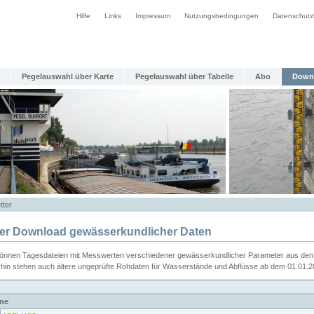
Hilfe
Links
Impressum
Nutzungsbedingungen
Datenschutz
Pegelauswahl über Karte
Pegelauswahl über Tabelle
Abo
Down
tter
ier Download gewässerkundlicher Daten
können Tagesdateien mit Messwerten verschiedener gewässerkundlicher Parameter aus den 
rhin stehen auch ältere ungeprüfte Rohdaten für Wasserstände und Abflüsse ab dem 01.01.
me