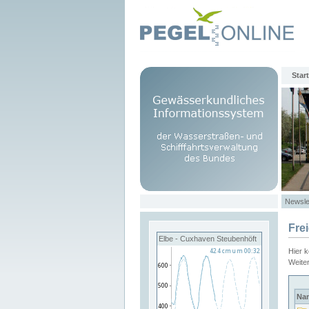
Start
Newsle
Fre
Elbe - Cuxhaven Steubenhöft
Hier 
Weite
Na