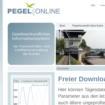
Hilfe
Link
Start
Pegelauswahl über Karte
Newsletter
Freier Downlo
Elbe - Cuxhaven Steubenhöft
Hier können Tagesdat
Parameter aus den let
auch ältere ungeprüf