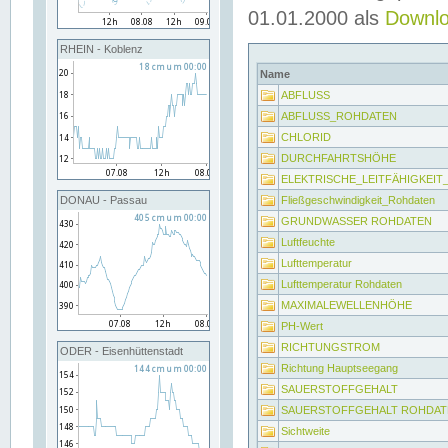
01.01.2000 als
Downl
RHEIN - Koblenz
Name
ABFLUSS
ABFLUSS_ROHDATEN
CHLORID
DURCHFAHRTSHÖHE
ELEKTRISCHE_LEITFÄHIGKEI
Fließgeschwindigkeit_Rohdaten
DONAU - Passau
GRUNDWASSER ROHDATEN
Luftfeuchte
Lufttemperatur
Lufttemperatur Rohdaten
MAXIMALEWELLENHÖHE
PH-Wert
RICHTUNGSTROM
ODER - Eisenhüttenstadt
Richtung Hauptseegang
SAUERSTOFFGEHALT
SAUERSTOFFGEHALT ROHDAT
Sichtweite