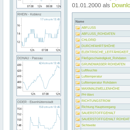
01.01.2000 als
Downl
RHEIN - Koblenz
Name
ABFLUSS
ABFLUSS_ROHDATEN
CHLORID
DURCHFAHRTSHÖHE
ELEKTRISCHE_LEITFÄHIGKEI
Fließgeschwindigkeit_Rohdaten
DONAU - Passau
GRUNDWASSER ROHDATEN
Luftfeuchte
Lufttemperatur
Lufttemperatur Rohdaten
MAXIMALEWELLENHÖHE
PH-Wert
RICHTUNGSTROM
ODER - Eisenhüttenstadt
Richtung Hauptseegang
SAUERSTOFFGEHALT
SAUERSTOFFGEHALT ROHDAT
Sichtweite