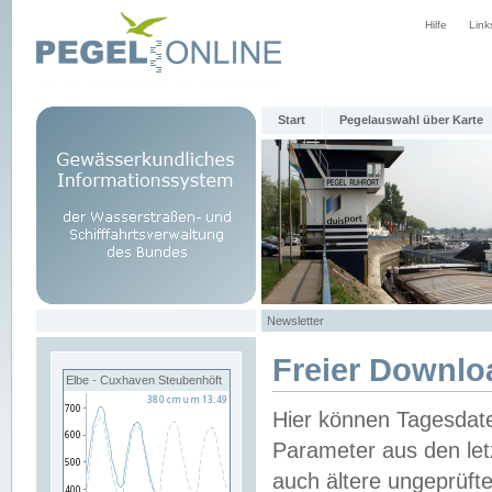
Hilfe
Link
Start
Pegelauswahl über Karte
Newsletter
Freier Downlo
Elbe - Cuxhaven Steubenhöft
Hier können Tagesdat
Parameter aus den let
auch ältere ungeprüf