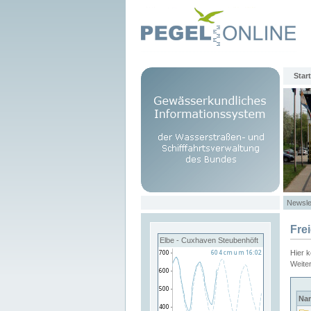
Start
Newsle
Fre
Elbe - Cuxhaven Steubenhöft
Hier 
Weite
Na