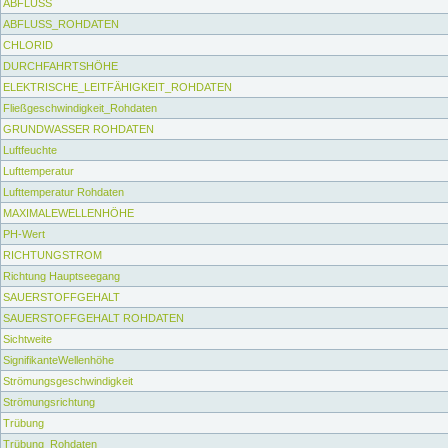
ABFLUSS
ABFLUSS_ROHDATEN
CHLORID
DURCHFAHRTSHÖHE
ELEKTRISCHE_LEITFÄHIGKEIT_ROHDATEN
Fließgeschwindigkeit_Rohdaten
GRUNDWASSER ROHDATEN
Luftfeuchte
Lufttemperatur
Lufttemperatur Rohdaten
MAXIMALEWELLENHÖHE
PH-Wert
RICHTUNGSTROM
Richtung Hauptseegang
SAUERSTOFFGEHALT
SAUERSTOFFGEHALT ROHDATEN
Sichtweite
SignifikanteWellenhöhe
Strömungsgeschwindigkeit
Strömungsrichtung
Trübung
Trübung_Rohdaten