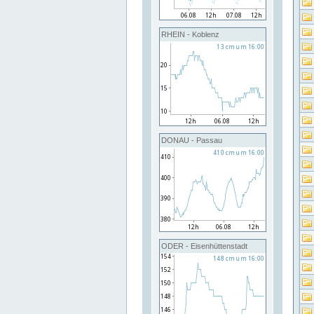
RHEIN - Koblenz
DONAU - Passau
ODER - Eisenhüttenstadt