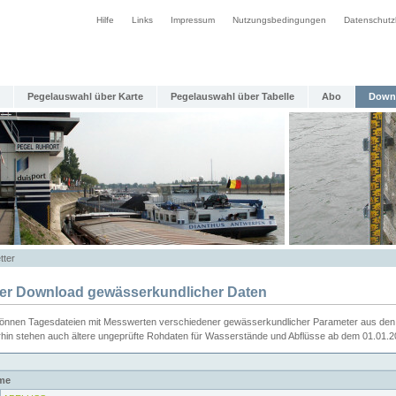
Hilfe
Links
Impressum
Nutzungsbedingungen
Datenschutz
Pegelauswahl über Karte
Pegelauswahl über Tabelle
Abo
Down
tter
ier Download gewässerkundlicher Daten
können Tagesdateien mit Messwerten verschiedener gewässerkundlicher Parameter aus den 
rhin stehen auch ältere ungeprüfte Rohdaten für Wasserstände und Abflüsse ab dem 01.01.
me