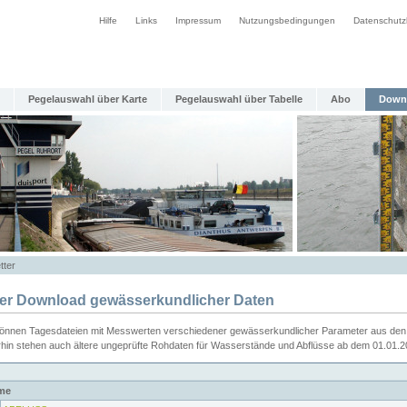
Hilfe
Links
Impressum
Nutzungsbedingungen
Datenschutz
Pegelauswahl über Karte
Pegelauswahl über Tabelle
Abo
Down
tter
ier Download gewässerkundlicher Daten
können Tagesdateien mit Messwerten verschiedener gewässerkundlicher Parameter aus den 
rhin stehen auch ältere ungeprüfte Rohdaten für Wasserstände und Abflüsse ab dem 01.01.
me