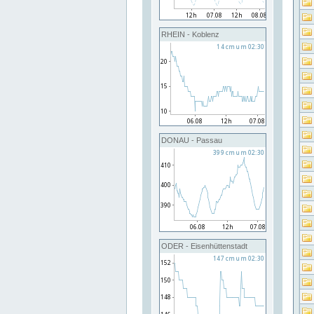
RHEIN - Koblenz
DONAU - Passau
ODER - Eisenhüttenstadt