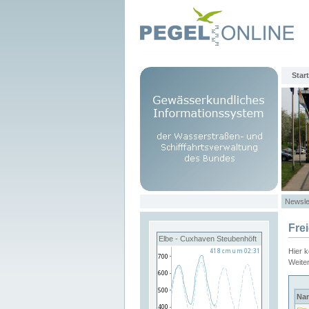
Start
Newsle
Fre
Elbe - Cuxhaven Steubenhöft
Hier 
Weite
Na