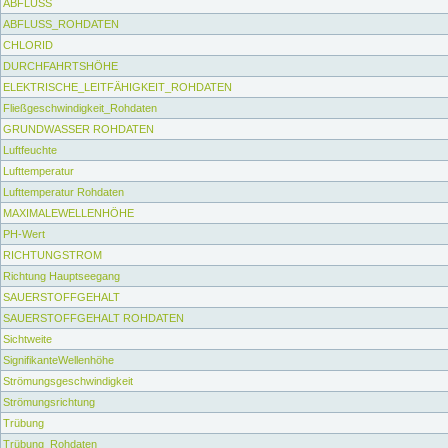
ABFLUSS
ABFLUSS_ROHDATEN
CHLORID
DURCHFAHRTSHÖHE
ELEKTRISCHE_LEITFÄHIGKEIT_ROHDATEN
Fließgeschwindigkeit_Rohdaten
GRUNDWASSER ROHDATEN
Luftfeuchte
Lufttemperatur
Lufttemperatur Rohdaten
MAXIMALEWELLENHÖHE
PH-Wert
RICHTUNGSTROM
Richtung Hauptseegang
SAUERSTOFFGEHALT
SAUERSTOFFGEHALT ROHDATEN
Sichtweite
SignifikanteWellenhöhe
Strömungsgeschwindigkeit
Strömungsrichtung
Trübung
Trübung_Rohdaten