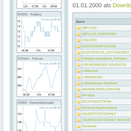
01.01.2000 als
Downl
RHEIN - Koblenz
Name
ABFLUSS
ABFLUSS_ROHDATEN
CHLORID
DURCHFAHRTSHÖHE
ELEKTRISCHE_LEITFÄHIGKEI
Fließgeschwindigkeit_Rohdaten
DONAU - Passau
GRUNDWASSER ROHDATEN
Luftfeuchte
Lufttemperatur
Lufttemperatur Rohdaten
MAXIMALEWELLENHÖHE
PH-Wert
RICHTUNGSTROM
ODER - Eisenhüttenstadt
Richtung Hauptseegang
SAUERSTOFFGEHALT
SAUERSTOFFGEHALT ROHDAT
Sichtweite