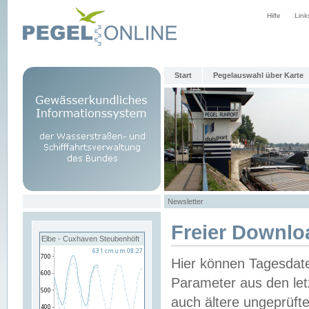
Hilfe
Link
Start
Pegelauswahl über Karte
Newsletter
Freier Downlo
Elbe - Cuxhaven Steubenhöft
Hier können Tagesdat
Parameter aus den let
auch ältere ungeprüf