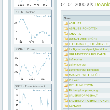
01.01.2000 als
Downl
RHEIN - Koblenz
Name
ABFLUSS
ABFLUSS_ROHDATEN
CHLORID
DURCHFAHRTSHÖHE
ELEKTRISCHE_LEITFÄHIGKEI
Fließgeschwindigkeit_Rohdaten
DONAU - Passau
GRUNDWASSER ROHDATEN
Luftfeuchte
Lufttemperatur
Lufttemperatur Rohdaten
MAXIMALEWELLENHÖHE
PH-Wert
RICHTUNGSTROM
ODER - Eisenhüttenstadt
Richtung Hauptseegang
SAUERSTOFFGEHALT
SAUERSTOFFGEHALT ROHDAT
Sichtweite