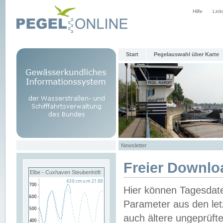
Hilfe
Link
Start
Pegelauswahl über Karte
Newsletter
Freier Downlo
Elbe - Cuxhaven Steubenhöft
Hier können Tagesdat
Parameter aus den let
auch ältere ungeprüf