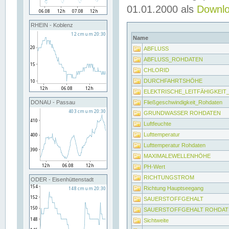
01.01.2000 als
Downl
RHEIN - Koblenz
Name
ABFLUSS
ABFLUSS_ROHDATEN
CHLORID
DURCHFAHRTSHÖHE
ELEKTRISCHE_LEITFÄHIGKEI
Fließgeschwindigkeit_Rohdaten
DONAU - Passau
GRUNDWASSER ROHDATEN
Luftfeuchte
Lufttemperatur
Lufttemperatur Rohdaten
MAXIMALEWELLENHÖHE
PH-Wert
RICHTUNGSTROM
ODER - Eisenhüttenstadt
Richtung Hauptseegang
SAUERSTOFFGEHALT
SAUERSTOFFGEHALT ROHDAT
Sichtweite