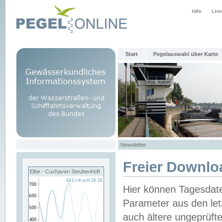
Hilfe
Link
Start
Pegelauswahl über Karte
Newsletter
Freier Downlo
Elbe - Cuxhaven Steubenhöft
Hier können Tagesdat
Parameter aus den let
auch ältere ungeprüf