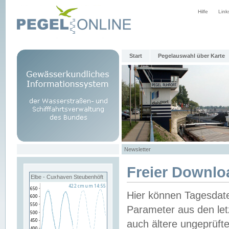
Hilfe
Link
Start
Pegelauswahl über Karte
Newsletter
Freier Downlo
Elbe - Cuxhaven Steubenhöft
Hier können Tagesdat
Parameter aus den let
auch ältere ungeprüf