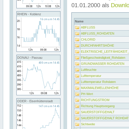
01.01.2000 als
Downl
RHEIN - Koblenz
Name
ABFLUSS
ABFLUSS_ROHDATEN
CHLORID
DURCHFAHRTSHÖHE
ELEKTRISCHE_LEITFÄHIGKEI
Fließgeschwindigkeit_Rohdaten
DONAU - Passau
GRUNDWASSER ROHDATEN
Luftfeuchte
Lufttemperatur
Lufttemperatur Rohdaten
MAXIMALEWELLENHÖHE
PH-Wert
RICHTUNGSTROM
ODER - Eisenhüttenstadt
Richtung Hauptseegang
SAUERSTOFFGEHALT
SAUERSTOFFGEHALT ROHDAT
Sichtweite