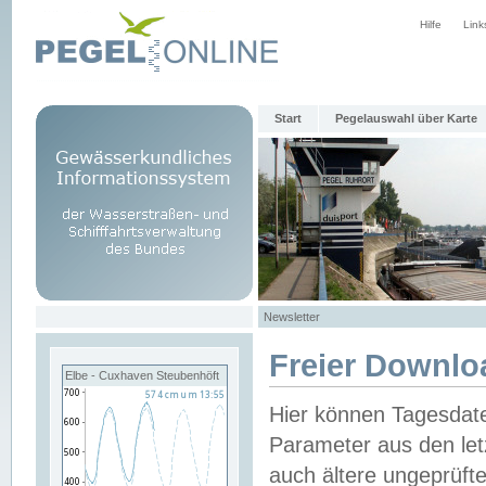
Hilfe
Link
Start
Pegelauswahl über Karte
Newsletter
Freier Downlo
Elbe - Cuxhaven Steubenhöft
Hier können Tagesdat
Parameter aus den let
auch ältere ungeprüf