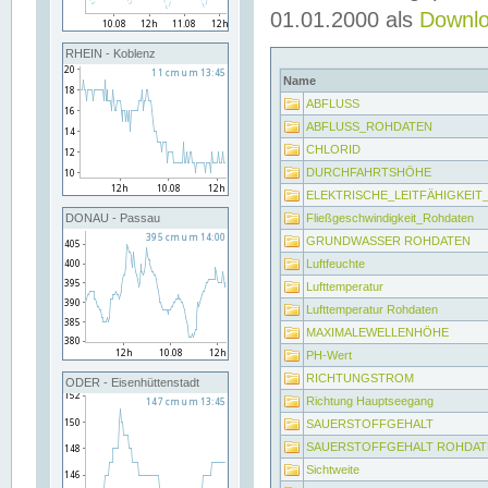
01.01.2000 als
Downl
RHEIN - Koblenz
Name
ABFLUSS
ABFLUSS_ROHDATEN
CHLORID
DURCHFAHRTSHÖHE
ELEKTRISCHE_LEITFÄHIGKEI
Fließgeschwindigkeit_Rohdaten
DONAU - Passau
GRUNDWASSER ROHDATEN
Luftfeuchte
Lufttemperatur
Lufttemperatur Rohdaten
MAXIMALEWELLENHÖHE
PH-Wert
RICHTUNGSTROM
ODER - Eisenhüttenstadt
Richtung Hauptseegang
SAUERSTOFFGEHALT
SAUERSTOFFGEHALT ROHDAT
Sichtweite