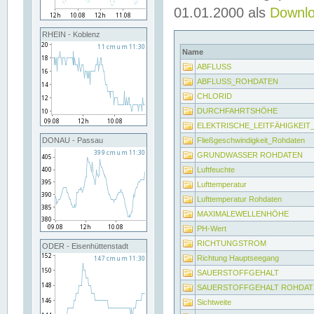
01.01.2000 als
Downl
RHEIN - Koblenz
Name
ABFLUSS
ABFLUSS_ROHDATEN
CHLORID
DURCHFAHRTSHÖHE
ELEKTRISCHE_LEITFÄHIGKEI
Fließgeschwindigkeit_Rohdaten
DONAU - Passau
GRUNDWASSER ROHDATEN
Luftfeuchte
Lufttemperatur
Lufttemperatur Rohdaten
MAXIMALEWELLENHÖHE
PH-Wert
RICHTUNGSTROM
ODER - Eisenhüttenstadt
Richtung Hauptseegang
SAUERSTOFFGEHALT
SAUERSTOFFGEHALT ROHDAT
Sichtweite