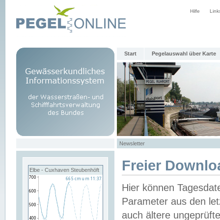
Hilfe
Link
Start
Pegelauswahl über Karte
Newsletter
Freier Downlo
Elbe - Cuxhaven Steubenhöft
Hier können Tagesdat
Parameter aus den let
auch ältere ungeprüf