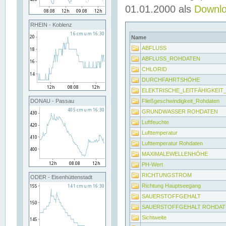
01.01.2000 als
Downl
RHEIN - Koblenz
Name
ABFLUSS
ABFLUSS_ROHDATEN
CHLORID
DURCHFAHRTSHÖHE
ELEKTRISCHE_LEITFÄHIGKEI
Fließgeschwindigkeit_Rohdaten
DONAU - Passau
GRUNDWASSER ROHDATEN
Luftfeuchte
Lufttemperatur
Lufttemperatur Rohdaten
MAXIMALEWELLENHÖHE
PH-Wert
RICHTUNGSTROM
ODER - Eisenhüttenstadt
Richtung Hauptseegang
SAUERSTOFFGEHALT
SAUERSTOFFGEHALT ROHDAT
Sichtweite