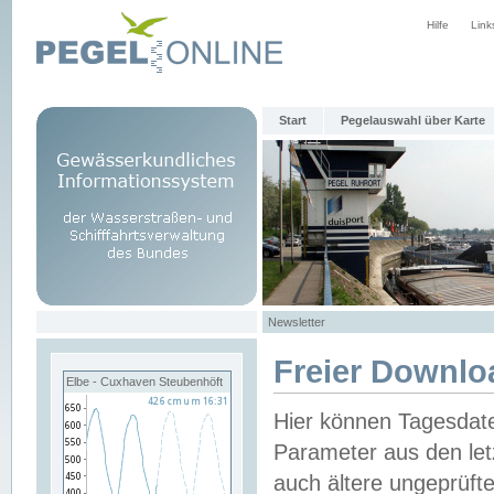
Hilfe
Link
Start
Pegelauswahl über Karte
Newsletter
Freier Downlo
Elbe - Cuxhaven Steubenhöft
Hier können Tagesdat
Parameter aus den let
auch ältere ungeprüf