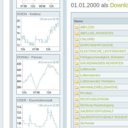
01.01.2000 als
Downl
RHEIN - Koblenz
Name
ABFLUSS
ABFLUSS_ROHDATEN
CHLORID
DURCHFAHRTSHÖHE
ELEKTRISCHE_LEITFÄHIGKEI
Fließgeschwindigkeit_Rohdaten
DONAU - Passau
GRUNDWASSER ROHDATEN
Luftfeuchte
Lufttemperatur
Lufttemperatur Rohdaten
MAXIMALEWELLENHÖHE
PH-Wert
RICHTUNGSTROM
ODER - Eisenhüttenstadt
Richtung Hauptseegang
SAUERSTOFFGEHALT
SAUERSTOFFGEHALT ROHDAT
Sichtweite