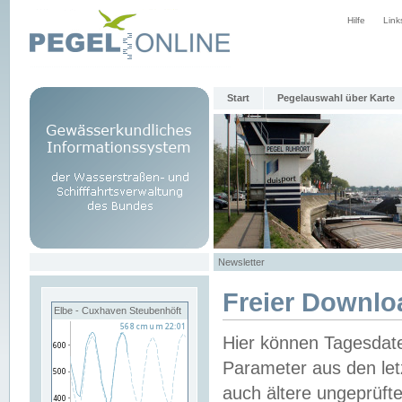
Hilfe
Link
Start
Pegelauswahl über Karte
Newsletter
Freier Downlo
Elbe - Cuxhaven Steubenhöft
Hier können Tagesdat
Parameter aus den let
auch ältere ungeprüf