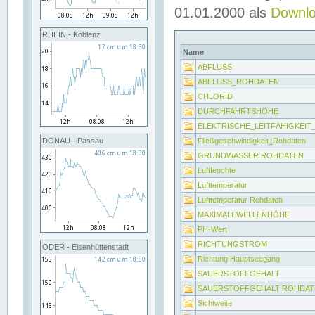
01.01.2000 als
Downl
RHEIN - Koblenz
Name
ABFLUSS
ABFLUSS_ROHDATEN
CHLORID
DURCHFAHRTSHÖHE
ELEKTRISCHE_LEITFÄHIGKEI
Fließgeschwindigkeit_Rohdaten
DONAU - Passau
GRUNDWASSER ROHDATEN
Luftfeuchte
Lufttemperatur
Lufttemperatur Rohdaten
MAXIMALEWELLENHÖHE
PH-Wert
RICHTUNGSTROM
ODER - Eisenhüttenstadt
Richtung Hauptseegang
SAUERSTOFFGEHALT
SAUERSTOFFGEHALT ROHDAT
Sichtweite