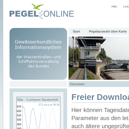
Hilfe
Link
Start
Pegelauswahl über Karte
Newsletter
Freier Downlo
Elbe - Cuxhaven Steubenhöft
Hier können Tagesdat
Parameter aus den let
auch ältere ungeprüf