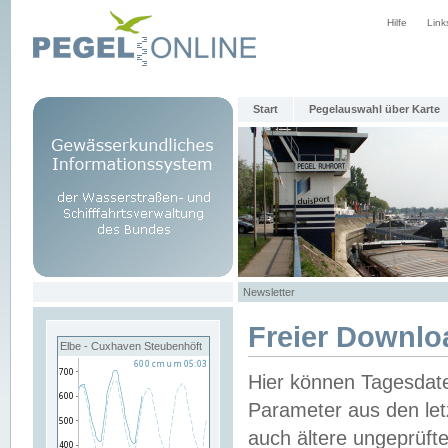
Hilfe
Link
Start
Pegelauswahl über Karte
Newsletter
Freier Downlo
Elbe - Cuxhaven Steubenhöft
Hier können Tagesdat
Parameter aus den let
auch ältere ungeprüf