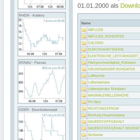
01.01.2000 als
Downl
RHEIN - Koblenz
Name
ABFLUSS
ABFLUSS_ROHDATEN
CHLORID
DURCHFAHRTSHÖHE
ELEKTRISCHE_LEITFÄHIGKEI
Fließgeschwindigkeit_Rohdaten
DONAU - Passau
GRUNDWASSER ROHDATEN
Luftfeuchte
Lufttemperatur
Lufttemperatur Rohdaten
MAXIMALEWELLENHÖHE
PH-Wert
RICHTUNGSTROM
ODER - Eisenhüttenstadt
Richtung Hauptseegang
SAUERSTOFFGEHALT
SAUERSTOFFGEHALT ROHDAT
Sichtweite