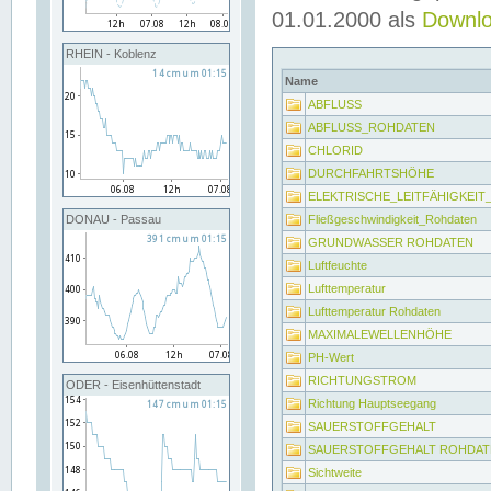
01.01.2000 als
Downl
RHEIN - Koblenz
Name
ABFLUSS
ABFLUSS_ROHDATEN
CHLORID
DURCHFAHRTSHÖHE
ELEKTRISCHE_LEITFÄHIGKEI
Fließgeschwindigkeit_Rohdaten
DONAU - Passau
GRUNDWASSER ROHDATEN
Luftfeuchte
Lufttemperatur
Lufttemperatur Rohdaten
MAXIMALEWELLENHÖHE
PH-Wert
RICHTUNGSTROM
ODER - Eisenhüttenstadt
Richtung Hauptseegang
SAUERSTOFFGEHALT
SAUERSTOFFGEHALT ROHDAT
Sichtweite