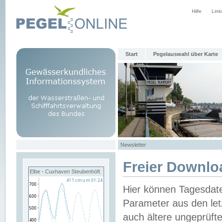
Hilfe
Link
Start
Pegelauswahl über Karte
Newsletter
Freier Downlo
Elbe - Cuxhaven Steubenhöft
Hier können Tagesdat
Parameter aus den let
auch ältere ungeprüf