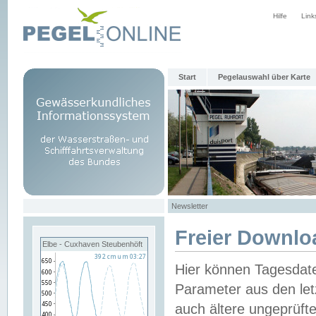
Hilfe
Link
Start
Pegelauswahl über Karte
Newsletter
Freier Downlo
Elbe - Cuxhaven Steubenhöft
Hier können Tagesdat
Parameter aus den let
auch ältere ungeprüf