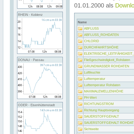
01.01.2000 als
Downl
RHEIN - Koblenz
Name
ABFLUSS
ABFLUSS_ROHDATEN
CHLORID
DURCHFAHRTSHÖHE
ELEKTRISCHE_LEITFÄHIGKEI
Fließgeschwindigkeit_Rohdaten
DONAU - Passau
GRUNDWASSER ROHDATEN
Luftfeuchte
Lufttemperatur
Lufttemperatur Rohdaten
MAXIMALEWELLENHÖHE
PH-Wert
RICHTUNGSTROM
ODER - Eisenhüttenstadt
Richtung Hauptseegang
SAUERSTOFFGEHALT
SAUERSTOFFGEHALT ROHDAT
Sichtweite