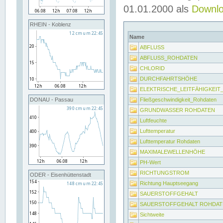
01.01.2000 als
Downl
RHEIN - Koblenz
Name
ABFLUSS
ABFLUSS_ROHDATEN
CHLORID
DURCHFAHRTSHÖHE
ELEKTRISCHE_LEITFÄHIGKEI
Fließgeschwindigkeit_Rohdaten
DONAU - Passau
GRUNDWASSER ROHDATEN
Luftfeuchte
Lufttemperatur
Lufttemperatur Rohdaten
MAXIMALEWELLENHÖHE
PH-Wert
RICHTUNGSTROM
ODER - Eisenhüttenstadt
Richtung Hauptseegang
SAUERSTOFFGEHALT
SAUERSTOFFGEHALT ROHDAT
Sichtweite