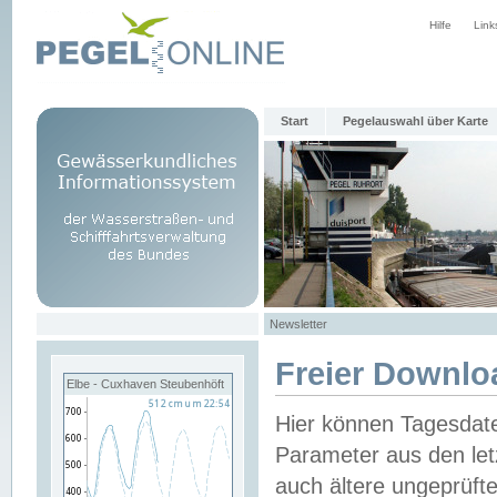
Hilfe
Link
Start
Pegelauswahl über Karte
Newsletter
Freier Downlo
Elbe - Cuxhaven Steubenhöft
Hier können Tagesdat
Parameter aus den let
auch ältere ungeprüf