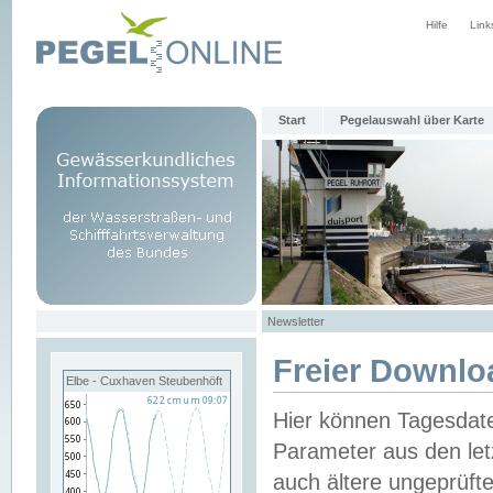
Hilfe
Link
Start
Pegelauswahl über Karte
Newsletter
Freier Downlo
Elbe - Cuxhaven Steubenhöft
Hier können Tagesdat
Parameter aus den let
auch ältere ungeprüf