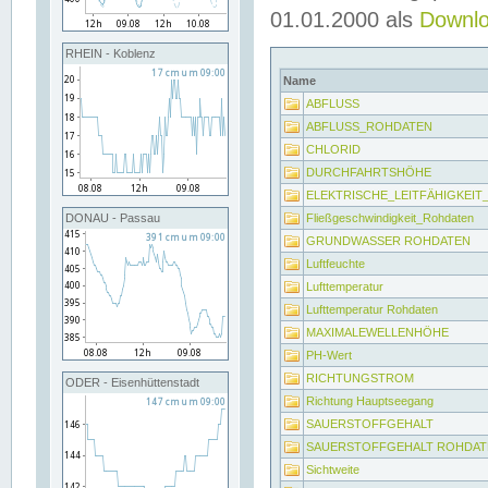
01.01.2000 als
Downl
RHEIN - Koblenz
Name
ABFLUSS
ABFLUSS_ROHDATEN
CHLORID
DURCHFAHRTSHÖHE
ELEKTRISCHE_LEITFÄHIGKEI
Fließgeschwindigkeit_Rohdaten
DONAU - Passau
GRUNDWASSER ROHDATEN
Luftfeuchte
Lufttemperatur
Lufttemperatur Rohdaten
MAXIMALEWELLENHÖHE
PH-Wert
RICHTUNGSTROM
ODER - Eisenhüttenstadt
Richtung Hauptseegang
SAUERSTOFFGEHALT
SAUERSTOFFGEHALT ROHDAT
Sichtweite