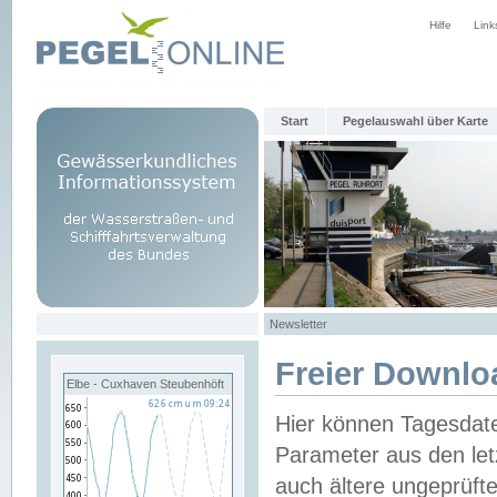
Hilfe
Link
Start
Pegelauswahl über Karte
Newsletter
Freier Downlo
Elbe - Cuxhaven Steubenhöft
Hier können Tagesdat
Parameter aus den let
auch ältere ungeprüf