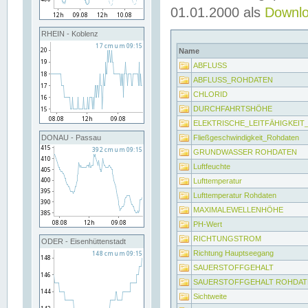
01.01.2000 als
Downl
RHEIN - Koblenz
Name
ABFLUSS
ABFLUSS_ROHDATEN
CHLORID
DURCHFAHRTSHÖHE
ELEKTRISCHE_LEITFÄHIGKEI
Fließgeschwindigkeit_Rohdaten
DONAU - Passau
GRUNDWASSER ROHDATEN
Luftfeuchte
Lufttemperatur
Lufttemperatur Rohdaten
MAXIMALEWELLENHÖHE
PH-Wert
RICHTUNGSTROM
ODER - Eisenhüttenstadt
Richtung Hauptseegang
SAUERSTOFFGEHALT
SAUERSTOFFGEHALT ROHDAT
Sichtweite