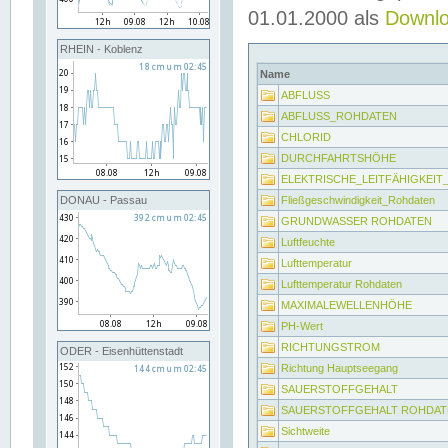
01.01.2000 als
Downl
RHEIN - Koblenz
Name
ABFLUSS
ABFLUSS_ROHDATEN
CHLORID
DURCHFAHRTSHÖHE
ELEKTRISCHE_LEITFÄHIGKEI
Fließgeschwindigkeit_Rohdaten
DONAU - Passau
GRUNDWASSER ROHDATEN
Luftfeuchte
Lufttemperatur
Lufttemperatur Rohdaten
MAXIMALEWELLENHÖHE
PH-Wert
RICHTUNGSTROM
ODER - Eisenhüttenstadt
Richtung Hauptseegang
SAUERSTOFFGEHALT
SAUERSTOFFGEHALT ROHDAT
Sichtweite