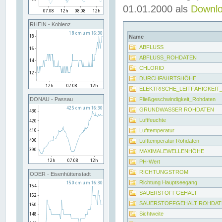
01.01.2000 als
Downl
RHEIN - Koblenz
Name
ABFLUSS
ABFLUSS_ROHDATEN
CHLORID
DURCHFAHRTSHÖHE
ELEKTRISCHE_LEITFÄHIGKEI
Fließgeschwindigkeit_Rohdaten
DONAU - Passau
GRUNDWASSER ROHDATEN
Luftfeuchte
Lufttemperatur
Lufttemperatur Rohdaten
MAXIMALEWELLENHÖHE
PH-Wert
RICHTUNGSTROM
ODER - Eisenhüttenstadt
Richtung Hauptseegang
SAUERSTOFFGEHALT
SAUERSTOFFGEHALT ROHDAT
Sichtweite