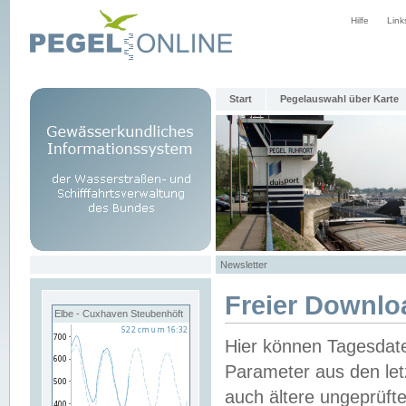
Hilfe
Link
Start
Pegelauswahl über Karte
Newsletter
Freier Downlo
Elbe - Cuxhaven Steubenhöft
Hier können Tagesdat
Parameter aus den let
auch ältere ungeprüf