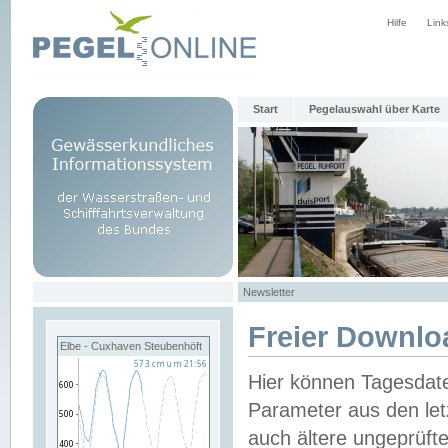
Hilfe
Link
Start
Pegelauswahl über Karte
Newsletter
Freier Downlo
Elbe - Cuxhaven Steubenhöft
Hier können Tagesdat
Parameter aus den let
auch ältere ungeprüf