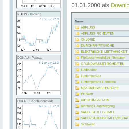
01.01.2000 als
Downl
RHEIN - Koblenz
Name
ABFLUSS
ABFLUSS_ROHDATEN
CHLORID
DURCHFAHRTSHÖHE
ELEKTRISCHE_LEITFÄHIGKEI
Fließgeschwindigkeit_Rohdaten
DONAU - Passau
GRUNDWASSER ROHDATEN
Luftfeuchte
Lufttemperatur
Lufttemperatur Rohdaten
MAXIMALEWELLENHÖHE
PH-Wert
RICHTUNGSTROM
ODER - Eisenhüttenstadt
Richtung Hauptseegang
SAUERSTOFFGEHALT
SAUERSTOFFGEHALT ROHDAT
Sichtweite