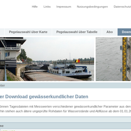
Hilfe
Links
Impressum
Nutzungsbedingungen
Datenschutz
Pegelauswahl über Karte
Pegelauswahl über Tabelle
Abo
Down
tter
ier Download gewässerkundlicher Daten
können Tagesdateien mit Messwerten verschiedener gewässerkundlicher Parameter aus den 
rhin stehen auch ältere ungeprüfte Rohdaten für Wasserstände und Abflüsse ab dem 01.01.
me