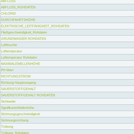
ABFLUSS
ABFLUSS_ROHDATEN
CHLORID
DURCHFAHRTSHÖHE
ELEKTRISCHE_LEITFÄHIGKEIT_ROHDATEN
Fließgeschwindigkeit_Rohdaten
GRUNDWASSER ROHDATEN
Luftfeuchte
Lufttemperatur
Lufttemperatur Rohdaten
MAXIMALEWELLENHÖHE
PH-Wert
RICHTUNGSTROM
Richtung Hauptseegang
SAUERSTOFFGEHALT
SAUERSTOFFGEHALT ROHDATEN
Sichtweite
SignifikanteWellenhöhe
Strömungsgeschwindigkeit
Strömungsrichtung
Trübung
Trübung_Rohdaten