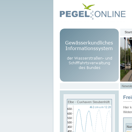
Start
Newsle
Fre
Elbe - Cuxhaven Steubenhöft
Hier 
Weite
Na