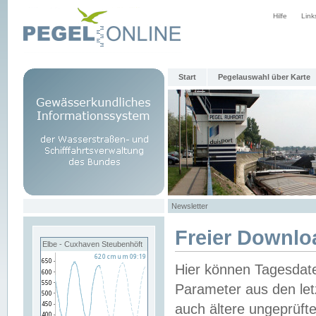
Hilfe
Link
Start
Pegelauswahl über Karte
Newsletter
Freier Downlo
Elbe - Cuxhaven Steubenhöft
Hier können Tagesdat
Parameter aus den let
auch ältere ungeprüf