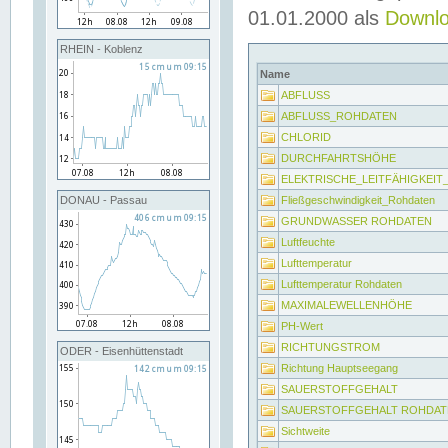
01.01.2000 als
Downl
RHEIN - Koblenz
Name
ABFLUSS
ABFLUSS_ROHDATEN
CHLORID
DURCHFAHRTSHÖHE
ELEKTRISCHE_LEITFÄHIGKEI
Fließgeschwindigkeit_Rohdaten
DONAU - Passau
GRUNDWASSER ROHDATEN
Luftfeuchte
Lufttemperatur
Lufttemperatur Rohdaten
MAXIMALEWELLENHÖHE
PH-Wert
RICHTUNGSTROM
ODER - Eisenhüttenstadt
Richtung Hauptseegang
SAUERSTOFFGEHALT
SAUERSTOFFGEHALT ROHDAT
Sichtweite