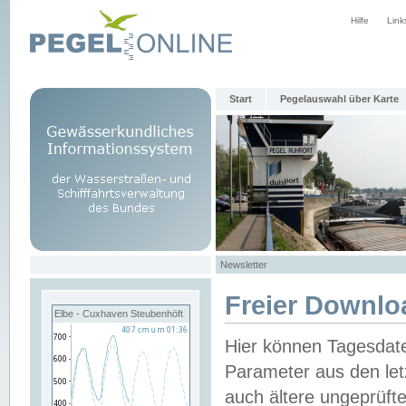
Hilfe
Link
Start
Pegelauswahl über Karte
Newsletter
Freier Downlo
Elbe - Cuxhaven Steubenhöft
Hier können Tagesdat
Parameter aus den let
auch ältere ungeprüf