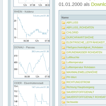
01.01.2000 als
Downl
RHEIN - Koblenz
Name
ABFLUSS
ABFLUSS_ROHDATEN
CHLORID
DURCHFAHRTSHÖHE
ELEKTRISCHE_LEITFÄHIGKEI
Fließgeschwindigkeit_Rohdaten
DONAU - Passau
GRUNDWASSER ROHDATEN
Luftfeuchte
Lufttemperatur
Lufttemperatur Rohdaten
MAXIMALEWELLENHÖHE
PH-Wert
RICHTUNGSTROM
ODER - Eisenhüttenstadt
Richtung Hauptseegang
SAUERSTOFFGEHALT
SAUERSTOFFGEHALT ROHDAT
Sichtweite