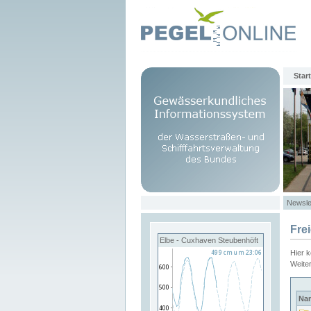
Start
Newsle
Fre
Elbe - Cuxhaven Steubenhöft
Hier 
Weite
Na