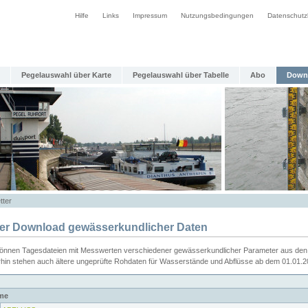
Hilfe
Links
Impressum
Nutzungsbedingungen
Datenschutz
Pegelauswahl über Karte
Pegelauswahl über Tabelle
Abo
Down
tter
ier Download gewässerkundlicher Daten
können Tagesdateien mit Messwerten verschiedener gewässerkundlicher Parameter aus den 
rhin stehen auch ältere ungeprüfte Rohdaten für Wasserstände und Abflüsse ab dem 01.01.
me