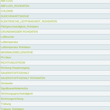
ABFLUSS
ABFLUSS_ROHDATEN
CHLORID
DURCHFAHRTSHÖHE
ELEKTRISCHE_LEITFÄHIGKEIT_ROHDATEN
Fließgeschwindigkeit_Rohdaten
GRUNDWASSER ROHDATEN
Luftfeuchte
Lufttemperatur
Lufttemperatur Rohdaten
MAXIMALEWELLENHÖHE
PH-Wert
RICHTUNGSTROM
Richtung Hauptseegang
SAUERSTOFFGEHALT
SAUERSTOFFGEHALT ROHDATEN
Sichtweite
SignifikanteWellenhöhe
Strömungsgeschwindigkeit
Strömungsrichtung
Trübung
Trübung_Rohdaten